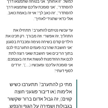
למשל: "זו אחותך. אני בטוחה שתמצאו דרך 
להסתדר", "אני סומכת עליכם שתמצאו דרך 
להסתדר", "זה כאב לך? אוי זה באמת כואב. 
אולי כדאי שתגידי לאחיך".
עד עכשיו נטיתם להתערב? תתחילו את 
התהליך, זה אפשרי. וזה מבורך. רק תכינו את 
הילדים קודם בשיחה נעימה ומכבדת בסגנון 
"אני חושבת שהרבה פעמים התערבתי לכם 
בתוך הריבים ואני חושבת שאני רוצה לתת 
לכם את ההזדמנות לעשות את זה בעצמכם. 
אני סומכת עליכם! ומעכשיו (....)". יורדים 
לסוף דעתי?
מתי כן להתערב? תתערבו כשיש 
אלימות (או דיבור פוגעני חוצה 
קווים), זה גבול אדום ברור שקשור 
בגבולות ושמירה על הגוף והנפש.