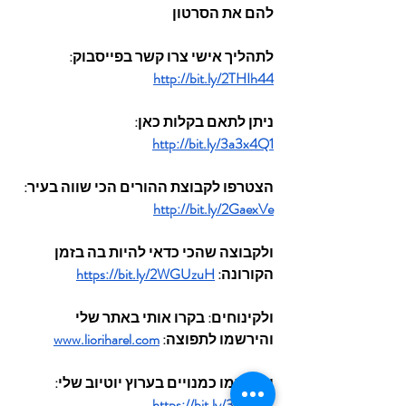
להם את הסרטון
לתהליך אישי צרו קשר בפייסבוק: 
http://bit.ly/2THIh44
ניתן לתאם בקלות כאן: 
http://bit.ly/3a3x4Q1
הצטרפו לקבוצת ההורים הכי שווה בעיר: 
http://bit.ly/2GaexVe
ולקבוצה שהכי כדאי להיות בה בזמן 
הקורונה: 
https://bit.ly/2WGUzuH
ולקינוחים: בקרו אותי באתר שלי 
והירשמו לתפוצה: 
www.lioriharel.com
והירשמו כמנויים בערוץ יוטיוב שלי: 
https://bit.ly/3eIpFsE