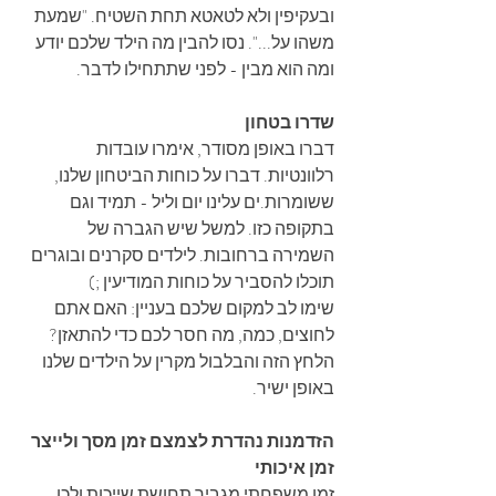
ובעקיפין ולא לטאטא תחת השטיח. "שמעת 
משהו על...". נסו להבין מה הילד שלכם יודע 
ומה הוא מבין - לפני שתתחילו לדבר.
שדרו בטחון
דברו באופן מסודר, אימרו עובדות 
רלוונטיות. דברו על כוחות הביטחון שלנו, 
ששומרות.ים עלינו יום וליל - תמיד וגם 
בתקופה כזו. למשל שיש הגברה של 
השמירה ברחובות. לילדים סקרנים ובוגרים 
תוכלו להסביר על כוחות המודיעין ;) 
שימו לב למקום שלכם בעניין: האם אתם 
לחוצים, כמה, מה חסר לכם כדי להתאזן? 
הלחץ הזה והבלבול מקרין על הילדים שלנו 
באופן ישיר.
הזדמנות נהדרת לצמצם זמן מסך ולייצר 
זמן איכותי
זמן משפחתי מגביר תחושת שייכות ולכן 