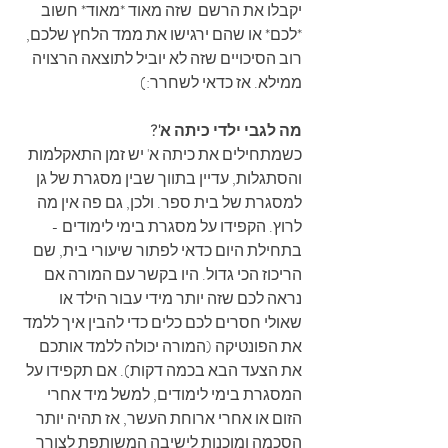
יקבלו את הרשם  שזה מאוד *מאוד* חשוב 
*לכם* או שהם ירגישו את ממד הלחץ שלכם, 
רוב הסיכויים שזה לא יוביל לתוצאה הרצויה 
ממילא. אז כדאי לשחרר:)
מה לגבי ילדי כיתה א'?
כשמתחילים את כיתה א' יש זמן התאקלמות 
והסתגלות, עדיין בתווך שבין מסגרת של גן 
למסגרת של בית ספר. ולכן, גם פה אין מה 
לרוץ. הקפידו על מסגרת בימי לימודים - 
בתחילת היום כדאי לפתור שיעורי בית, שם 
הריכוז הכי גדול. היו בקשר עם המורה אם 
נראה לכם שזה יותר מידי עבור הילד או 
שאולי חסרים לכם כלים כדי להבין איך ללמד 
את הפונטיקה (המורה יכולה ללמד אותכם 
את הצעד הבא בכמה דקות). אם תקפידו על 
המסגרת בימי לימודים, למשל מיד אחרי 
הזום או אחרי ארוחת העשר, אז תהיה יותר 
הסכמה ומוכנות לישיבה המשותפת לצורך 