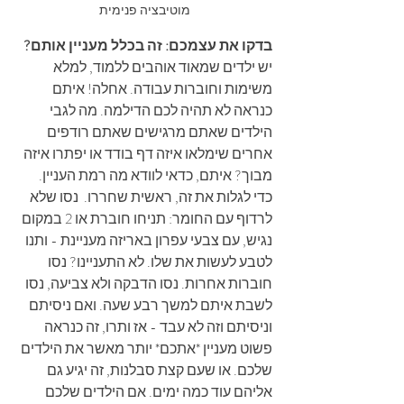
מוטיבציה פנימית
בדקו את עצמכם: זה בכלל מעניין אותם?
יש ילדים שמאוד אוהבים ללמוד, למלא 
משימות וחוברות עבודה. אחלה! איתם 
כנראה לא תהיה לכם הדילמה. מה לגבי 
הילדים שאתם מרגישים שאתם רודפים 
אחרים שימלאו איזה דף בודד או יפתרו איזה 
מבוך? איתם, כדאי לוודא מה רמת העניין. 
כדי לגלות את זה, ראשית שחררו.  נסו שלא 
לרדוף עם החומר: תניחו חוברת או 2 במקום 
נגיש, עם צבעי עפרון באריזה מעניינת - ותנו 
לטבע לעשות את שלו. לא התעניינו? נסו 
חוברות אחרות. נסו הדבקה ולא צביעה, נסו 
לשבת איתם למשך רבע שעה. ואם ניסיתם 
וניסיתם וזה לא עבד - אז ותרו, זה כנראה 
פשוט מעניין *אתכם* יותר מאשר את הילדים 
שלכם. או שעם קצת סבלנות, זה יגיע גם 
אליהם עוד כמה ימים. אם הילדים שלכם 