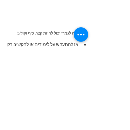
זה לגמרי יכול להיות קצר, כיף וקולע!
אז להתעקש על לימודים או להקשיב רק 
לקצב של הילד? הדברים לא בהכרח 
סותרים. אפשר גם לתת ללמוד 
ולהתקדם מבחינה דידקטית, כל עוד 
הילד מעוניין וגם מבלי לחשוש שיהיה 
בפיגור או בעודף. כל עוד זה בא ממנו. 
אם זה עדיין לא בא ממנו - עבדו על 
המוטיבציה הפנימית.
אם אתם מוצאים עצמכם נאבקים על 
זה - ממליצה לשחרר. זה לא שווה את 
זה, בייחוד בזמנים אינטנסיביים כמו זמן 
סגר.
צרו זמני למידה בשעות הבוקר, שם יש 