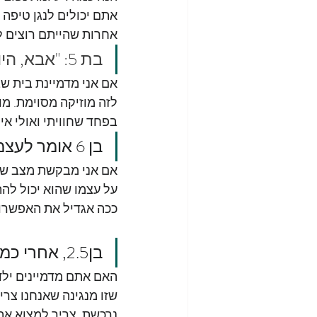
אתם יכולים לנגן טיפה 
אחרות שהייתם רוצים 
בת 5: "אבא, היום בהפסקה שוב קרה ש....(משתפת)"
אם אני מדמיינת בית ש
לזה מוזיקה מסוימת. מו
בפחד שחוויתי ואולי א
בן 6 אומר לעצמו: זה לא קשור אלי, הוא מעליב כל פעם ילד אחר
אם אני מבקשת מצב שבו
על עצמו שהוא יכול להת
ככה אגדיל את האפשרות
בן2.5, אחרי כמה ניסיונות השחלה של שרשרת: "הצלחתי להשחיל חרוז!"
האם אתם מדמיינים ילד
שזו מנגינה שאנחנו צרי
נרכשת. צריך למצוא את 