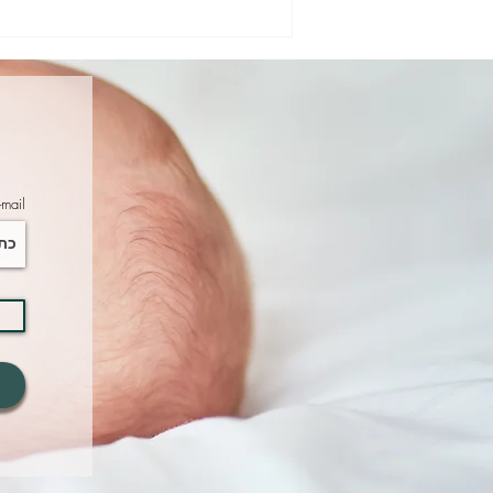
את.ה לא חברת ההפקות של
החופש הגדול - וטוב שכך. מה
כן צריך לתכנן? עוגנים בחופש
הגדול
-mail