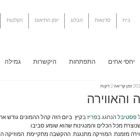
בית
סדנאות
הבלוג
יומן התיאום
הקלטות
יחסי אחים
התפתחות
היקשרות
גמילה
ה מקוונת
בכי
פעילויות עם ילדים
ספרים
זמן קריאה 2 דקות
 והאווירה
שפחה המתרחבת
חינוך כלכלי
דיגיטל
זמן
 
פסטיבל
 הנחגג ב
פריז
 ב
קיץ. ביום הזה קהל ההמונים גודש את
נוצרת מכל הכלים והמנגינות שהוא שומע סביבו. 
רה מזמנת. המוזיקה מתנגנת. ההקשבה מתקיימת. המוזיקה היא