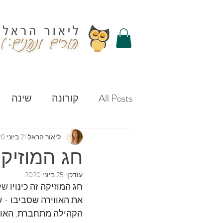
All Posts
קורונה
שינה
ערכים
מוצצים
למיד
ליאור הראל
21 ביוני 2020
חג המוזיקה
עודכן:
25 ביוני 2020
מתנות
תקשורת
המ
חג המוזיקה זה כינויו
 של
את האווירה שסביבו - ש
הקהילה מתחברת. האווי
חופש גדול