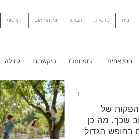
בית
סדנאות
הבלוג
יומן התיאום
הקלטות
יחסי אחים
התפתחות
היקשרות
גמילה
ה מקוונת
בכי
פעילויות עם ילדים
ספרים
הפקות של
שפחה המתרחבת
חינוך כלכלי
דיגיטל
זמן
ב שכך. מה כן
ם בחופש הגדול