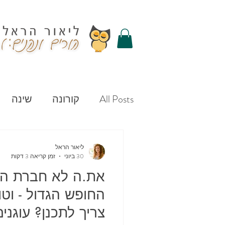
All Posts
קורונה
שינה
ערכים
מוצצים
למיד
ליאור הראל
30 ביוני
זמן קריאה 3 דקות
את.ה לא חברת ה
מתנות
תקשורת
המ
החופש הגדול - וטו
צריך לתכנן? עוגני
חופש גדול